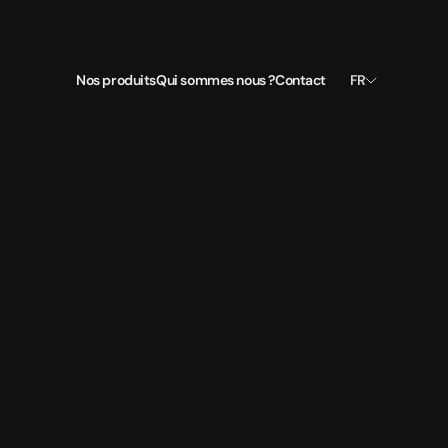
Select Language
Nos produits
Qui sommes nous ?
Contact
FR
verse
le
temps.